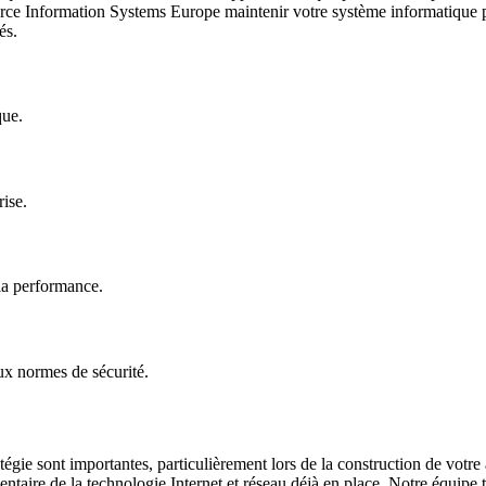
urce Information Systems Europe maintenir votre système informatique po
és.
que.
ise.
 la performance.
ux normes de sécurité.
atégie sont importantes, particulièrement lors de la construction de vo
entaire de la technologie Internet et réseau déjà en place. Notre équipe