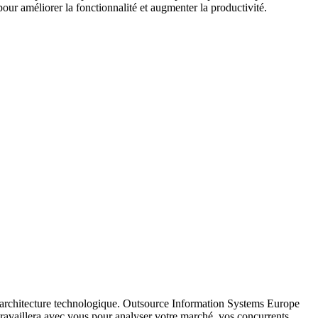
ur améliorer la fonctionnalité et augmenter la productivité.
tre architecture technologique. Outsource Information Systems Europe
 travaillera avec vous pour analyser votre marché, vos concurrents,